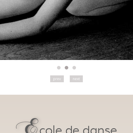
prev
next
E
cole de danse