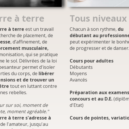
rre à terre
Tous niveaux
rre à terre
est un travail
Chacun à son rythme,
du
cherche de placement, de
débutant au professionn
lesse
, d’affinement, de
peut expérimenter le bonh
orcement musculaire,
de progresser et de danser
monisation, qui se pratique
 le sol. Délivrées de la loi
Cours pour adultes
apesanteur permet d'isoler
Débutants
arties du corps, de
libérer
Moyens
ensions et de trouver un
Avancés
être
tout en luttant contre
ones rebelles.
Préparation aux examens
concours et au D.E.
(diplô
ur sur soi, moment de
d'Etat)
te, moment agréable."
rre à terre s'adresse à
Cours de pointes, variati
, de l'amateur, jusqu'au