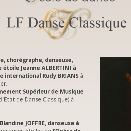
ue, chorégraphe, danseuse,
 étoile Jeanne ALBERTINI à
le international Rudy BRIANS
à
er.
gnement Supérieur de Musique
'Etat de Danse Classique) à
Blandine JOFFRE, danseuse à
anseuses étoiles de
l’Opéra de