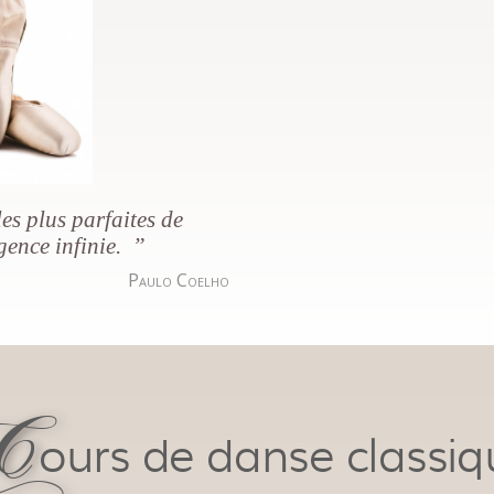
es plus parfaites de
gence infinie. ”
Paulo Coelho
C
ours de danse classiq