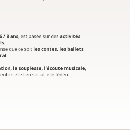
6 / 8 ans
, est basée sur des
activités
ls
.
anse que ce soit
les contes, les ballets
ral
.
tion, la souplesse, l'écoute musicale,
renforce le lien social, elle fédère.