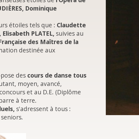
DIÈRES, Dominique
s étoiles tels que :
Claudette
 Elisabeth PLATEL,
suivies au
Française des Maîtres de la
ation destinée aux
ropose des
cours de danse tous
ébutant, moyen, avancé,
concours et au D.E. (Diplôme
barre à terre.
duels,
s'adressent à tous :
 seniors.