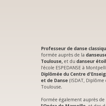
Professeur de danse classiq
formée auprès de la
danseuse
Toulouse,
et du
danseur étoi
l'école ESPEDANSE à Montpelli
Diplômée du Centre d'Ensei
et de Danse
(ISDAT, Diplôme d
Toulouse.
Formée également auprès de
l'Opéra de Marseille,
et des d