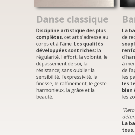
Danse classique
Ba
Discipline artistique des plus
La ba
complètes
, cet art s'adresse au
de re
corps et à l'âme.
Les qualités
soup
développées sont riches:
la
renf
régularité, l'effort, la volonté, le
d'har
dépassement de soi, la
à même
résistance; sans oublier la
de l’
sensibilité, l'expressivité, la
les p
finesse, le raffinement, le geste
les t
harmonieux, la grâce et la
bien 
beauté.
les z
"Reto
déten
La ba
tous